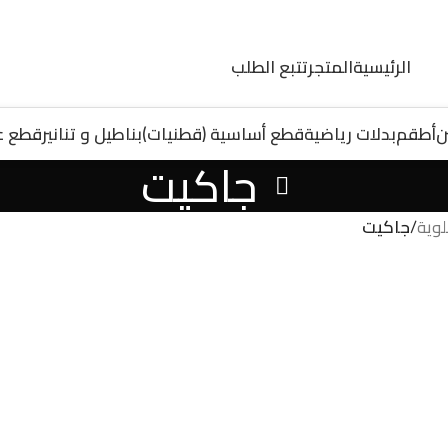
الرئيسية
المتجر
تتبع الطلب
ن
أطقم
بدلات رياضية
قطع أساسية (قطنيات)
بناطيل و تنانير
قطع ع
جاكيت
وية
/
جاكيت