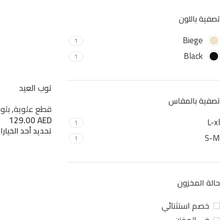
تصفية باللون
Biege
1
Black
1
توب العيد
تصفية بالمقاس
قطع علوية
,
بلو
129.00
AED
L-xl
1
تحديد أحد الخيارا
S-M
1
حالة المخزون
خصم استثنائي