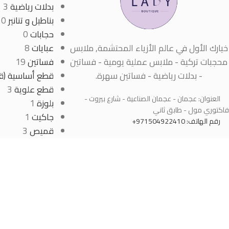
بدلات رياضية
3
بناطيل و تنانير
0
حجابات
0
خيارك الأول في عالم الأزياء المحتشمة, ملابس
عبايات
8
محجبات تركية - ملابس عملية يومية - فساتين
فساتين
19
- بدلات رياضية - فساتين سهرة.
قطع أساسية (قط
قطع علوية
3
العنوان: عجمان - عجمان الصناعية - شارع بيروت -
بلوزة
1
فاكتوري مول - طابق ثاني
جاكيت
1
رقم الهاتف: 971504922410+
قميص
3
كارديغان
0
جميع الحقوق محفوظة
Classy Lady
Created By:
U found Ahmed