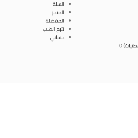
السلة
المتجر
المفضلة
تتبع الطلب
حسابي
نيات)
0
تيك
فيسبوك
انستجرام
توك
المتجر