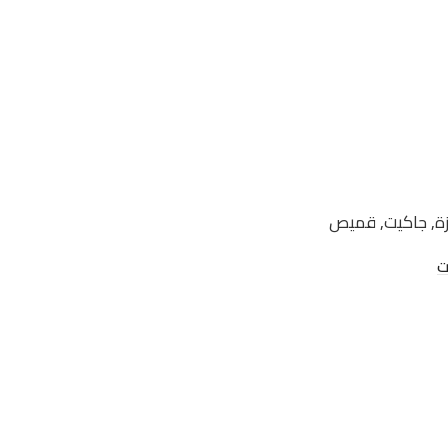
زة
,
جاكيت
,
قميص
ت