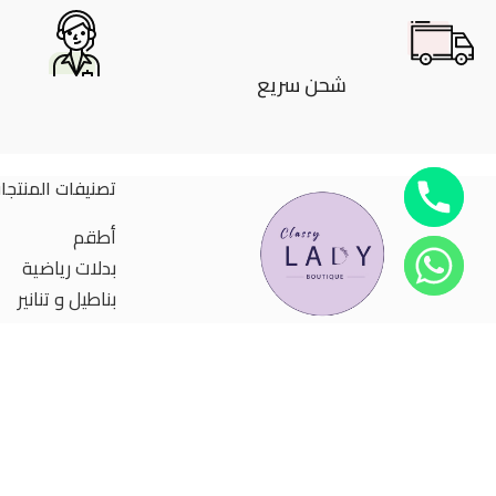
شحن سريع
تصنيفات المنتجا
أطقم
بدلات رياضية
بناطيل و تنانير
حجابات
خيارك الأول في عالم الأزياء المحتشمة, ملابس
عبايات
محجبات تركية - ملابس عملية يومية - فساتين
فساتين
- بدلات رياضية - فساتين سهرة.
قطع أساسية (قط
قطع علوية
العنوان: عجمان - عجمان الصناعية - شارع بيروت -