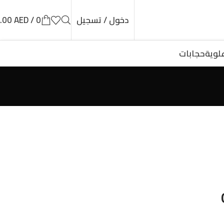
دخول / تسجيل
0
/
AED
.00
لوية
حجابات