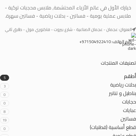
خيارك الأول في عالم الأزياء المحتشمة, ملابس محجبات تركية -
ملابس عملية يومية - فساتين - بدلات رياضية - فساتين سهرة.
العنوان: عجمان - عجمان الصناعية - شارع بيروت - فاكتوري مول - طابق ثاني
رقم الهاتف: 971504922410+
تصنيفات المنتجات
أطقم
5
بدلات رياضية
3
بناطيل و تنانير
0
حجابات
0
عبايات
8
فساتين
19
قطع أساسية (قطنيات)
0
قطع علوية