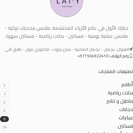
خيارك الأول في عالم الأزياء المحتشمة, ملابس محجبات تركية -
ملابس عملية يومية - فساتين - بدلات رياضية - فساتين سهرة.
العنوان: عجمان - عجمان الصناعية - شارع بيروت - فاكتوري مول - طابق ثاني
رقم الهاتف: 971504922410+
تصنيفات المنتجات
أطقم
5
بدلات رياضية
3
بناطيل و تنانير
0
حجابات
0
عبايات
8
فساتين
19