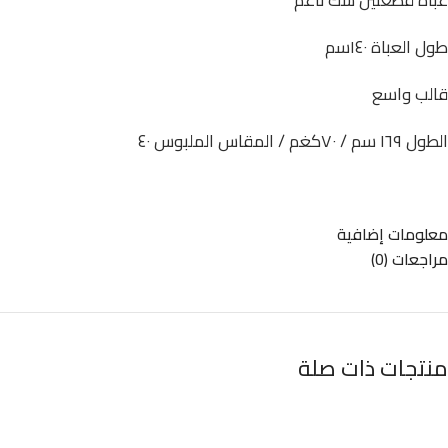
عباة قطعتين شك ناعم
طول العباة ١٤٠سم
قالب واسع
الطول ١٦٩ سم / ٧٠كغم / المقاس الملبوس ٤٠
معلومات إضافية
مراجعات (0)
منتجات ذات صلة