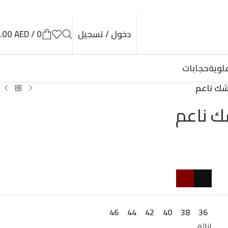
دخول / تسجيل
0
/
AED
.00
لوية
حجابات
شك ناعم
ك ناعم
46
44
42
40
38
36
إزالة