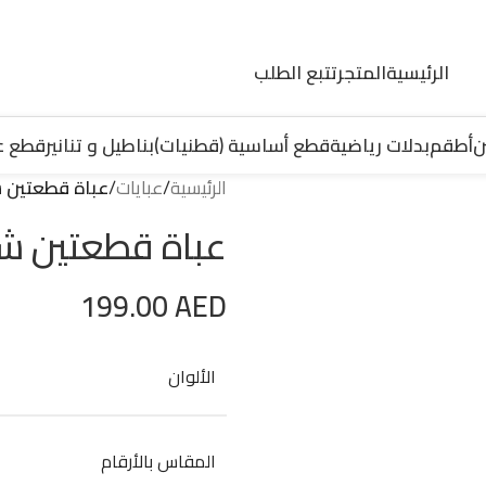
الرئيسية
المتجر
تتبع الطلب
ن
أطقم
بدلات رياضية
قطع أساسية (قطنيات)
بناطيل و تنانير
قطع ع
الرئيسية
/
عبايات
/
عباة قطعتين 
عباة قطعتين ش
199.00
AED
الألوان
المقاس بالأرقام